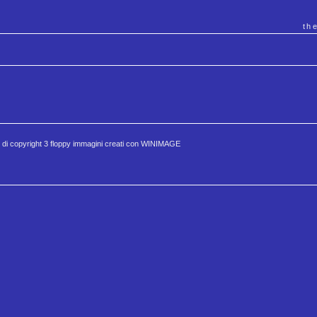
th
 di copyright 3 floppy immagini creati con WINIMAGE