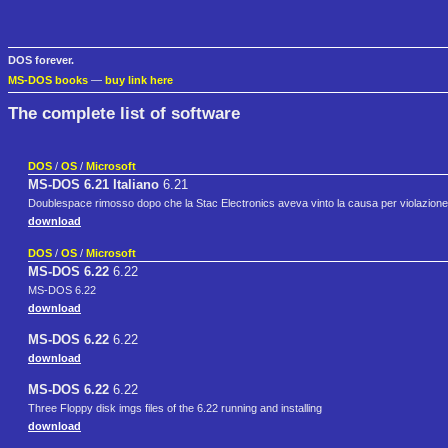
DOS forever.
MS-DOS books
—
buy link here
The complete list of software
DOS
/
OS
/
Microsoft
MS-DOS 6.21 Italiano
6.21
Doublespace rimosso dopo che la Stac Electronics aveva vinto la causa per violazione
download
DOS
/
OS
/
Microsoft
MS-DOS 6.22
6.22
MS-DOS 6.22
download
MS-DOS 6.22
6.22
download
MS-DOS 6.22
6.22
Three Floppy disk imgs files of the 6.22 running and installing
download