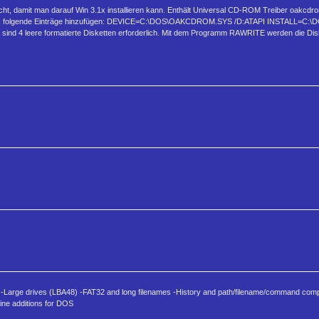
t, damit man darauf Win 3.1x installieren kann. Enthält Universal CD-ROM Treiber oakcdr
onfig.sys folgende Einträge hinzufügen: DEVICE=C:\DOS\OAKCDROM.SYS /D:ATAPI INSTALL=
, sind 4 leere formatierte Disketten erforderlich. Mit dem Programm RAWRITE werden die Dis
e -Large drives (LBA48) -FAT32 and long filenames -History and path/filename/command compl
ine additions for DOS