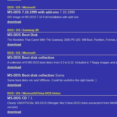
DOS
/
OS
/
Microsoft
MS-DOS 7.10.1999 with add-ons
7.10.1999
ISO image of MS-DOS 7.10 Full Installation with add-ons
download
DOS
/
OS
/
Gateway 2K
MS-DOS Boot Disk
The Bootdisk That Came With The Gateway 2000 P5-100. Will Boot, Partition, Form
download
DOS
/
OS
/
Microsoft
MS-DOS Boot disk collection
A collection of 8 MS-DOS boot disks from 3.3 to 6.22. Included is 7 floppy images and
download
MS-DOS Boot disk collection
Some
Some boot disks etc and VBRuns. Could be usefull in the right hands :)
download
DOS
/
OS
/
Microsoft/China DOS Union
MS-DOS CD
7.1
Clearly UNOFFICIAL MS-DOS (Wengier Wu/ China DOS Union extracted it from Win98). 
version)
download