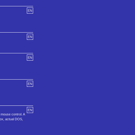
EN
EN
EN
EN
EN
 mouse control. A
Box, actual DOS,