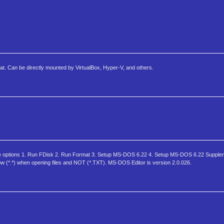
t. Can be directly mounted by VirtualBox, Hyper-V, and others.
 options 1. Run FDisk 2. Run Format 3. Setup MS-DOS 6.22 4. Setup MS-DOS 6.22 Supplem
 (*.*) when opening files and NOT (*.TXT). MS-DOS Editor is version 2.0.026.