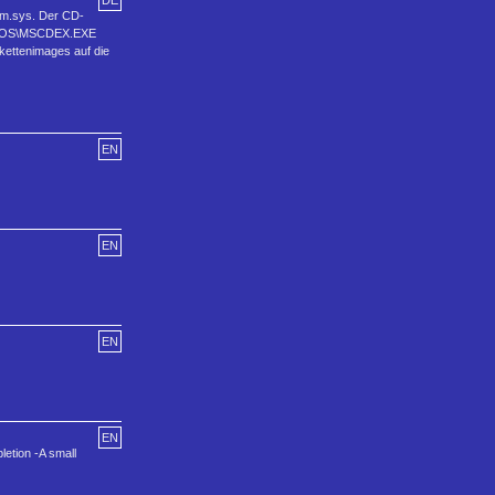
DE
om.sys. Der CD-
C:\DOS\MSCDEX.EXE
kettenimages auf die
EN
EN
EN
EN
etion -A small