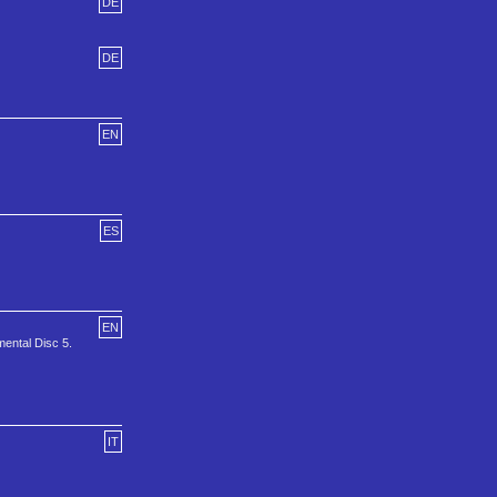
DE
DE
EN
ES
EN
ental Disc 5.
IT