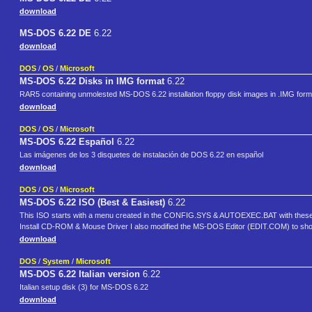
download
MS-DOS 6.22 DE
6.22
download
DOS
/
OS
/
Microsoft
MS-DOS 6.22 Disks in IMG format
6.22
RAR5 containing unmolested MS-DOS 6.22 installation floppy disk images in .IMG forma
download
DOS
/
OS
/
Microsoft
MS-DOS 6.22 Español
6.22
Las imágenes de los 3 disquetes de instalación de DOS 6.22 en español
download
DOS
/
OS
/
Microsoft
MS-DOS 6.22 ISO (Best & Easiest)
6.22
This ISO starts with a menu created in the CONFIG.SYS & AUTOEXEC.BAT with these
Install CD-ROM & Mouse Driver I also modified the MS-DOS Editor (EDIT.COM) to show
download
DOS
/
System
/
Microsoft
MS-DOS 6.22 Italian version
6.22
Italian setup disk (3) for MS-DOS 6.22
download