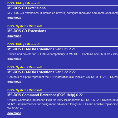
DOS
/
Utility
/
Microsoft
MS-DOS CD extensions
MS-DOS CD extensions. It installs cd drivers, configure them and add some cool comma
download
DOS
/
System
/
Microsoft
MS-DOS CD Extensions
download
DOS
/
Utility
/
Microsoft
MS-DOS CD-ROM Extentions Ver.2.21
2.21
Utilities and drivers for CD-ROM compatibility in MS-DOS. Contains one 360K disk ima
download
DOS
/
System
/
Microsoft
MS-DOS CD-ROM Extentions Ver.2.22
2.22
Contents of zip file represent the 3.5" installation disk labeled: CD-ROM DEVICE D
download
DOS
/
System
/
Microsoft
MS-DOS Command Reference (DOS Help)
6.22
Original Command Reference Help file utility included with MS DOS 6.22. Provides det
VERY useful reference for doing more advanced things in DOS and a viable replacemen
Win95/98 etc.
download