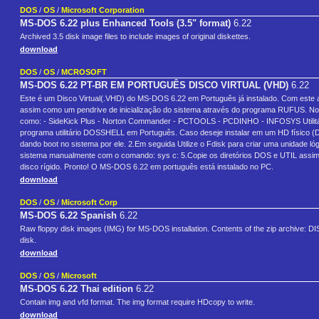
DOS
/
OS
/
Microsoft Corporation
MS-DOS 6.22 plus Enhanced Tools (3.5" format)
6.22
Archived 3.5 disk image files to include images of original diskettes.
download
DOS
/
OS
/
MCROSOFT
MS-DOS 6.22 PT-BR EM PORTUGUÊS DISCO VIRTUAL (VHD)
6.22
Este é um Disco Virtual(.VHD) do MS-DOS 6.22 em Português já instalado. Com este ar
assim como um pendrive de inicialização do sistema através do programa RUFUS. No di
como: - SideKick Plus - Norton Commander - PCTOOLS - PCDINHO - INFOSYS Utilitá
programa utilitário DOSSHELL em Português. Caso deseje instalar em um HD físico (Di
dando boot no sistema por ele. 2.Em seguida Utilize o Fdisk para criar uma unidade ló
sistema manualmente com o comando: sys c: 5.Copie os diretórios DOS e UTIL assim co
disco rígido. Pronto! O MS-DOS 6.22 em português está instalado no PC.
download
DOS
/
OS
/
Microsoft Corp
MS-DOS 6.22 Spanish
6.22
Raw floppy disk images (IMG) for MS-DOS installation. Contents of the zip archive
disk.
download
DOS
/
OS
/
Microsoft
MS-DOS 6.22 Thai edition
6.22
Contain img and vfd format. The img format require HDcopy to write.
download