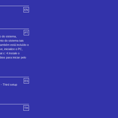
EN
PT
o do sistema,
to do sistema tais
ambém está incluído o
, inicialize o PC,
t c: 4.Instale o
os para iniciar pelo
ES
- Third setup
TH