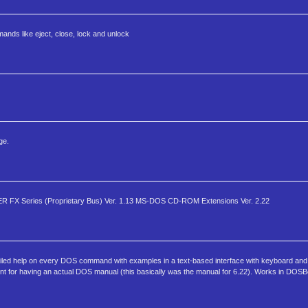
nds like eject, close, lock and unlock
ge.
RIVER FX Series (Proprietary Bus) Ver. 1.13 MS-DOS CD-ROM Extensions Ver. 2.22
ailed help on every DOS command with examples in a text-based interface with keyboard and
t for having an actual DOS manual (this basically was the manual for 6.22). Works in DOS