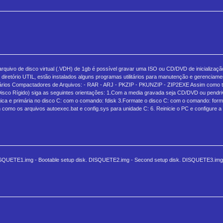
quivo de disco virtual (.VDH) de 1gb é possível gravar uma ISO ou CD/DVD de inicializaçã
retório UTIL, estão instalados alguns programas utilitários para manutenção e gerenciamen
rios Compactadores de Arquivos: - RAR - ARJ - PKZIP - PKUNZIP - ZIP2EXE Assim como t
sco Rígido) siga as seguintes orientações: 1.Com a media gravada seja CD/DVD ou pendrive
gica e primária no disco C: com o comando: fdisk 3.Formate o disco C: com o comando: forma
mo os arquivos autoexec.bat e config.sys para unidade C: 6. Reinicie o PC e configure a bi
: DISQUETE1.img - Bootable setup disk. DISQUETE2.img - Second setup disk. DISQUETE3.img 