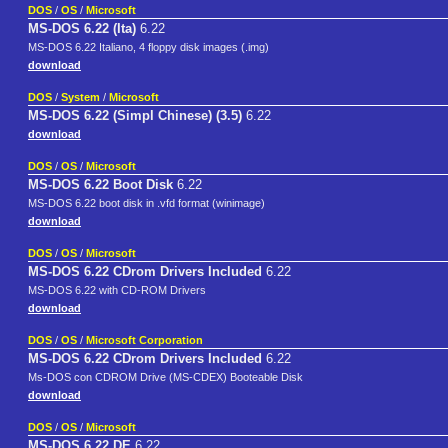
DOS
/
OS
/
Microsoft
MS-DOS 6.22 (Ita)
6.22
MS-DOS 6.22 Italiano, 4 floppy disk images (.img)
download
DOS
/
System
/
Microsoft
MS-DOS 6.22 (Simpl Chinese) (3.5)
6.22
download
DOS
/
OS
/
Microsoft
MS-DOS 6.22 Boot Disk
6.22
MS-DOS 6.22 boot disk in .vfd format (winimage)
download
DOS
/
OS
/
Microsoft
MS-DOS 6.22 CDrom Drivers Included
6.22
MS-DOS 6.22 with CD-ROM Drivers
download
DOS
/
OS
/
Microsoft Corporation
MS-DOS 6.22 CDrom Drivers Included
6.22
Ms-DOS con CDROM Drive (MS-CDEX) Booteable Disk
download
DOS
/
OS
/
Microsoft
MS-DOS 6.22 DE
6.22