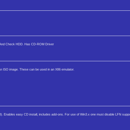
at, And Check HDD. Has CD-ROM Driver
 an ISO image. These can be used in an X86 emulator.
Enables easy CD install, includes add-ons. For use of Win3.x one must disable LFN supp