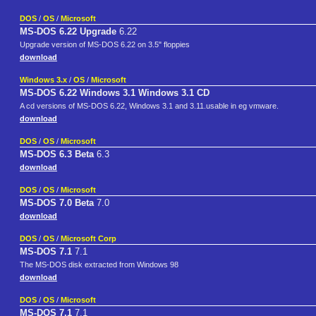
DOS
/
OS
/
Microsoft
MS-DOS 6.22 Upgrade
6.22
Upgrade version of MS-DOS 6.22 on 3.5" floppies
download
Windows 3.x
/
OS
/
Microsoft
MS-DOS 6.22 Windows 3.1 Windows 3.1 CD
A cd versions of MS-DOS 6.22, Windows 3.1 and 3.11.usable in eg vmware.
download
DOS
/
OS
/
Microsoft
MS-DOS 6.3 Beta
6.3
download
DOS
/
OS
/
Microsoft
MS-DOS 7.0 Beta
7.0
download
DOS
/
OS
/
Microsoft Corp
MS-DOS 7.1
7.1
The MS-DOS disk extracted from Windows 98
download
DOS
/
OS
/
Microsoft
MS-DOS 7.1
7.1