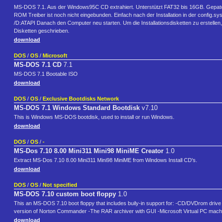
MS-DOS 7.1. Aus der Windows95C CD extrahiert. Unterstützt FAT32 bis 16GB. Gepatch
ROM Treiber ist noch nicht eingebunden. Einfach nach der Installation in der c
/D:ATAPI Danach den Computer neu starten. Um die Installationsdisketten zu erstellen
Disketten geschrieben.
download
DOS
/
OS
/
Microsoft
MS-DOS 7.1 CD
7.1
MS-DOS 7.1 Bootable ISO
download
DOS
/
OS
/
Exclusive Bootdisks Network
MS-DOS 7.1 Windows Standard Bootdisk
v7.10
This is Windows MS-DOS bootdisk, used to install or run Windows.
download
DOS
/
OS
/
-
MS-Dos 7.10 8.00 Mini311 Mini98 MiniME Creator
1.0
Extract MS-Dos 7.10 8.00 Mini311 Mini98 MiniME from Windows Install CD's.
download
DOS
/
OS
/
Not specified
MS-DOS 7.10 custom boot floppy
1.0
This an MS-DOS 7.10 boot floppy that includes buily-in support for: -CD/DVDrom driv
version of Norton Commander -The RAR archiver with GUI -Microsoft Virtual PC mach
download