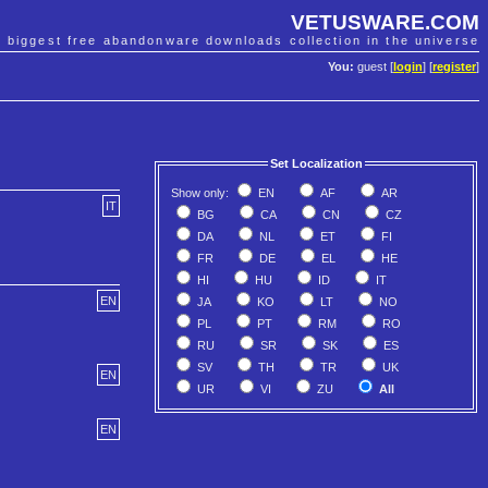
VETUSWARE.COM
e biggest free abandonware downloads collection in the universe
You:
guest [
login
] [
register
]
Set Localization
Show only:
EN
AF
AR
IT
BG
CA
CN
CZ
DA
NL
ET
FI
FR
DE
EL
HE
HI
HU
ID
IT
EN
JA
KO
LT
NO
PL
PT
RM
RO
RU
SR
SK
ES
SV
TH
TR
UK
EN
UR
VI
ZU
All
EN