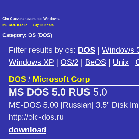
Che Guevara never used Windows.
MS-DOS books
—
buy link here
Category: OS (DOS)
Filter results by os:
DOS
|
Windows 3
Windows XP
|
OS/2
|
BeOS
|
Unix
|
C
DOS
/
Microsoft Corp
MS DOS 5.0 RUS
5.0
MS-DOS 5.00 [Russian] 3.5" Disk I
http://old-dos.ru
download