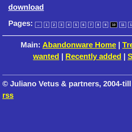
download
Pages:
←
1
2
3
4
5
6
7
8
9
10
11
1
Main:
Abandonware Home
|
Tr
wanted
|
Recently added
|
S
© Juliano Vetus & partners, 2004-till
rss