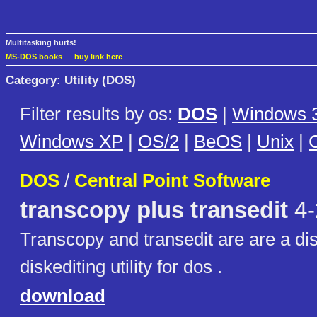
Multitasking hurts!
MS-DOS books
—
buy link here
Category: Utility (DOS)
Filter results by os:
DOS
|
Windows 3
Windows XP
|
OS/2
|
BeOS
|
Unix
|
C
DOS
/
Central Point Software
transcopy plus transedit
4-
Transcopy and transedit are are a di
diskediting utility for dos .
download