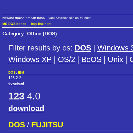
Newest doesn't mean best.
- Danil Smirnov, site co-founder
MS-DOS books
—
buy link here
Category: Office (DOS)
Filter results by os:
DOS
|
Windows 3
Windows XP
|
OS/2
|
BeOS
|
Unix
|
C
DOS
/
IBM
123
2.2
download
123
4.0
download
DOS
/
FUJITSU