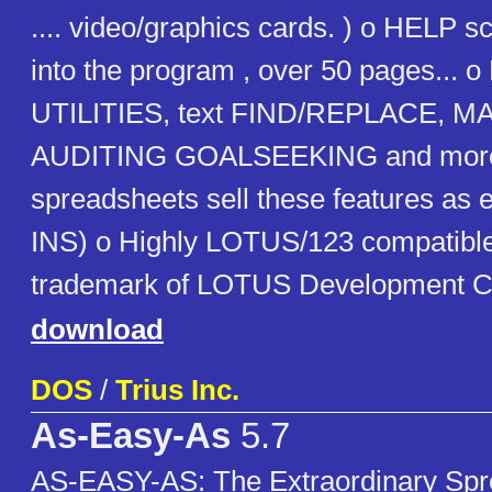
.... video/graphics cards. ) o HELP scr
into the program , over 50 pages... o
UTILITIES, text FIND/REPLACE, MA
AUDITING GOALSEEKING and more..
spreadsheets sell these features as
INS) o Highly LOTUS/123 compatible
trademark of LOTUS Development C
download
DOS
/
Trius Inc.
As-Easy-As
5.7
AS-EASY-AS: The Extraordinary Spre