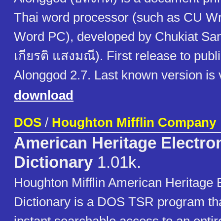
Thai word processor (such as CU Writ
Word PC), developed by Chukiat Sa
เกียรติ แสงมณี). First release to publ
Alonggod 2.7. Last known version is 
download
DOS
/
Houghton Mifflin Company
American Heritage Electro
Dictionary
1.01k.
Houghton Mifflin American Heritage E
Dictionary is a DOS TSR program tha