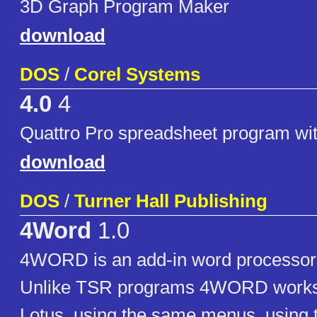
3D Graph Program Maker
download
DOS
/
Corel Systems
4.0
4
Quattro Pro spreadsheet program wit
download
DOS
/
Turner Hall Publishing
4Word
1.0
4WORD is an add-in word processor f
Unlike TSR programs 4WORD works 
Lotus, using the same menus, using t