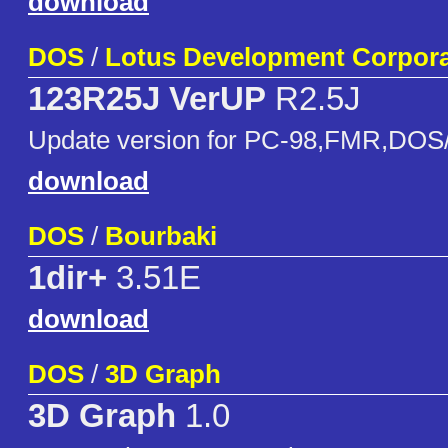
download
DOS
/
Lotus Development Corpora
123R25J VerUP
R2.5J
Update version for PC-98,FMR,DOS
download
DOS
/
Bourbaki
1dir+
3.51E
download
DOS
/
3D Graph
3D Graph
1.0