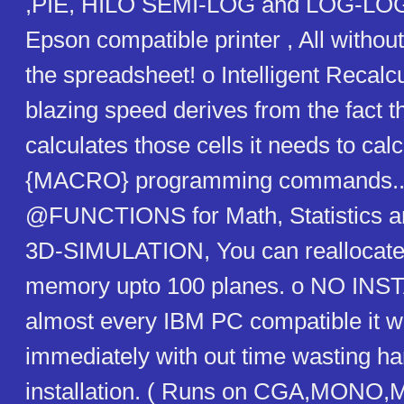
,PIE, HILO SEMI-LOG and LOG-LOG
Epson compatible printer , All withou
the spreadsheet! o Intelligent Recalcul
blazing speed derives from the fact th
calculates those cells it needs to cal
{MACRO} programming commands...
@FUNCTIONS for Math, Statistics an
3D-SIMULATION, You can reallocate
memory upto 100 planes. o NO INS
almost every IBM PC compatible it wi
immediately with out time wasting h
installation. ( Runs on CGA,MON