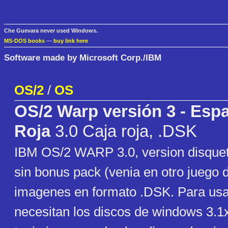
Che Guevara never used Windows.
MS-DOS books
—
buy link here
Software made by Microsoft Corp./IBM
OS/2
/
OS
OS/2 Warp versión 3 - Espa
Roja
3.0 Caja roja, .DSK
IBM OS/2 WARP 3.0, version disquet
sin bonus pack (venia en otro juego 
imagenes en formato .DSK. Para us
necesitan los discos de windows 3.1x