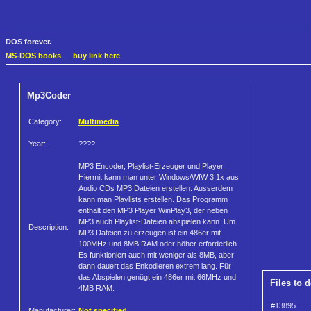
DOS forever.
MS-DOS books
—
buy link here
Mp3Coder
Category:
Multimedia
Year:
????
MP3 Encoder, Playlist-Erzeuger und Player.
Hiermit kann man unter Windows/WfW 3.1x aus
Audio CDs MP3 Dateien erstellen. Ausserdem
kann man Playlists erstellen. Das Programm
enthält den MP3 Player WinPlay3, der neben
MP3 auch Playlist-Dateien abspielen kann. Um
Description:
MP3 Dateien zu erzeugen ist ein 486er mit
100MHz und 8MB RAM oder höher erforderlich.
Es funktioniert auch mit weniger als 8MB, aber
dann dauert das Enkodieren extrem lang. Für
das Abspielen genügt ein 486er mit 66MHz und
Files to 
4MB RAM.
#13895
Manufacturer:
Not specified