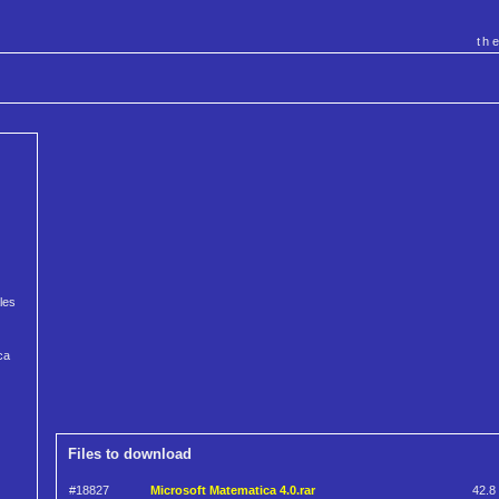
th
les
ca
Files to download
#18827
Microsoft Matematica 4.0.rar
42.8