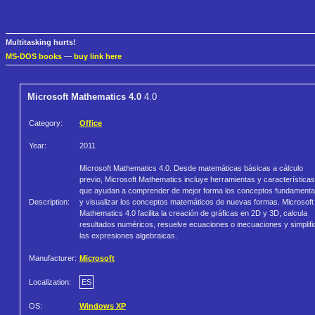
Multitasking hurts!
MS-DOS books
—
buy link here
Microsoft Mathematics 4.0
4.0
Category:
Office
Year:
2011
Microsoft Mathematics 4.0. Desde matemáticas básicas a cálculo
previo, Microsoft Mathematics incluye herramientas y características
que ayudan a comprender de mejor forma los conceptos fundamenta
Description:
y visualizar los conceptos matemáticos de nuevas formas. Microsoft
Mathematics 4.0 facilita la creación de gráficas en 2D y 3D, calcula
resultados numéricos, resuelve ecuaciones o inecuaciones y simplifi
las expresiones algebraicas.
Manufacturer:
Microsoft
Localization:
ES
OS:
Windows XP