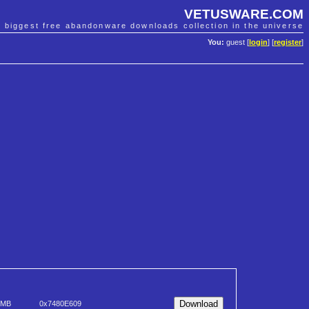
VETUSWARE.COM
e biggest free abandonware downloads collection in the universe
You:
guest [
login
] [
register
]
 MB
0x7480E609