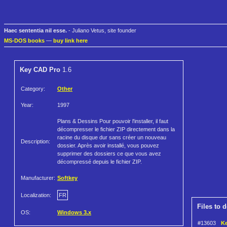
Haec sententia nil esse.
- Juliano Vetus, site founder
MS-DOS books
—
buy link here
Key CAD Pro
1.6
Category:
Other
Year:
1997
Plans & Dessins Pour pouvoir l'installer, il faut
décompresser le fichier ZIP directement dans la
racine du disque dur sans créer un nouveau
Description:
dossier. Après avoir installé, vous pouvez
supprimer des dossiers ce que vous avez
décompressé depuis le fichier ZIP.
Manufacturer:
Softkey
Localization:
FR
Files to 
OS:
Windows 3.x
#13603
Ke