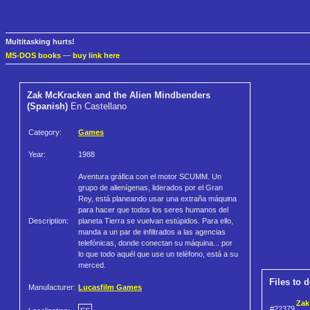
Multitasking hurts!
MS-DOS books
—
buy link here
Zak McKracken and the Alien Mindbenders
(Spanish)
En Castellano
Category:
Games
Year:
1988
Aventura gráfica con el motor SCUMM. Un
grupo de alienígenas, liderados por el Gran
Rey, está planeando usar una extraña máquina
para hacer que todos los seres humanos del
Description:
planeta Tierra se vuelvan estúpidos. Para ello,
manda a un par de infiltrados a las agencias
telefónicas, donde conectan su máquina... por
lo que todo aquél que use un teléfono, está a su
merced.
Files to 
Manufacturer:
Lucasfilm Games
Zak
#22379