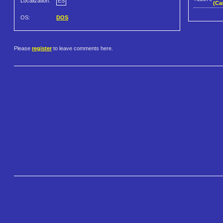
Localization:
ES
(Cas
OS:
DOS
Please
register
to leave comments here.