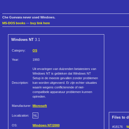
Che Guevara never used Windows.
MS-DOS books
—
buy link here
Windows NT
3.1
Category:
OS
Year:
1993
Uit ervaringen van duizenden betatesters van
Windows NT is gebleken dat Windows NT
Setup in de meeste gevallen zonder problemen
Description:
kan worden uitgevoerd. Er zijn echter situaties
waarin wegens conflicterende of niet-
compatibele apparatuur problemen kunnen
optreden.
Manufacturer:
Microsoft
Localization:
NL
Files to 
OS:
Windows NT/2000
#18176
W