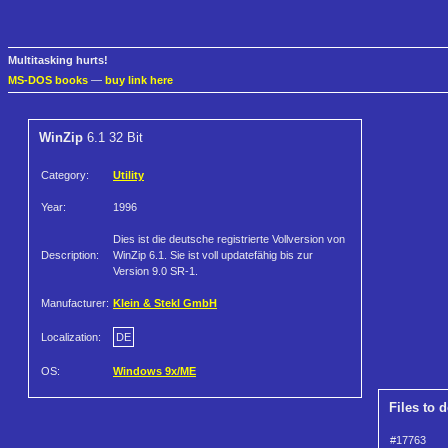
Multitasking hurts!
MS-DOS books
—
buy link here
WinZip
6.1 32 Bit
Category:
Utility
Year:
1996
Dies ist die deutsche registrierte Vollversion von
Description:
WinZip 6.1. Sie ist voll updatefähig bis zur
Version 9.0 SR-1.
Manufacturer:
Klein & Stekl GmbH
Localization:
DE
OS:
Windows 9x/ME
Files to 
#17763