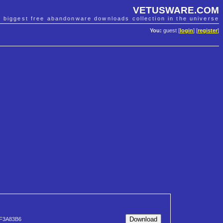
VETUSWARE.COM
e biggest free abandonware downloads collection in the universe
You:
guest [
login
] [
register
]
F3A83B6