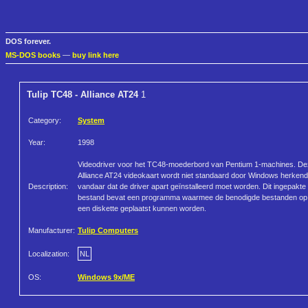
DOS forever.
MS-DOS books
—
buy link here
Tulip TC48 - Alliance AT24
1
Category:
System
Year:
1998
Videodriver voor het TC48-moederbord van Pentium 1-machines. D
Alliance AT24 videokaart wordt niet standaard door Windows herkend
Description:
vandaar dat de driver apart geïnstalleerd moet worden. Dit ingepakte
bestand bevat een programma waarmee de benodigde bestanden op
een diskette geplaatst kunnen worden.
Manufacturer:
Tulip Computers
Localization:
NL
OS:
Windows 9x/ME