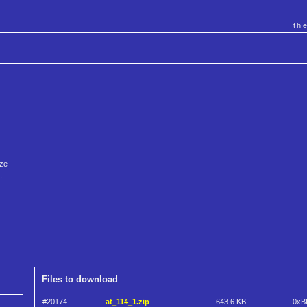
th
eze
,
Files to download
#20174
at_114_1.zip
643.6 KB
0xB