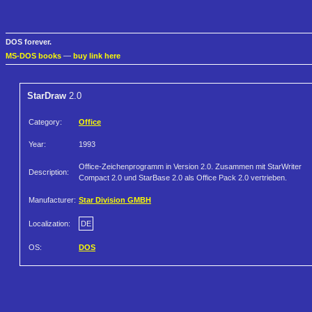
DOS forever.
MS-DOS books
—
buy link here
StarDraw
2.0
Category:
Office
Year:
1993
Office-Zeichenprogramm in Version 2.0. Zusammen mit StarWriter
Description:
Compact 2.0 und StarBase 2.0 als Office Pack 2.0 vertrieben.
Manufacturer:
Star Division GMBH
Localization:
DE
OS:
DOS