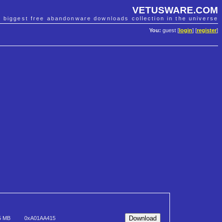
VETUSWARE.COM
e biggest free abandonware downloads collection in the universe
You:
guest [
login
] [
register
]
5 MB
0xA01AA415