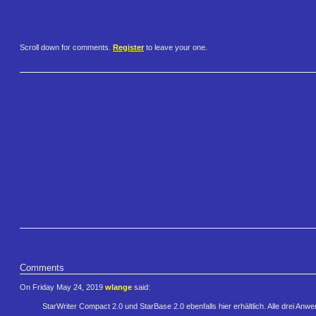
Scroll down for comments.
Register
to leave your one.
Comments
On Friday May 24, 2019
wlange
said:
StarWriter Compact 2.0 und StarBase 2.0 ebenfalls hier erhältlich. Alle drei A