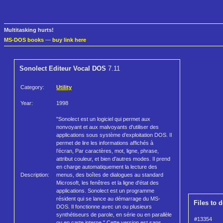
Multitasking hurts!
MS-DOS books
—
buy link here
Sonolect Editeur Vocal DOS
7.11
Category:
Utility
Year:
1998
"Sonolect est un logiciel qui permet aux
nonvoyant et aux malvoyants d'utiliser des
applications sous système d’exploitation DOS. Il
permet de lire les informations affichés à
l’écran, Par caractères, mot, ligne, phrase,
attribut couleur, et bien d'autres modes. Il prend
en charge automatiquement la lecture des
Description:
menus, des boîtes de dialogues au standard
Microsoft, les fenêtres et la ligne d'état des
applications. Sonolect est un programme
résident qui se lance au démarrage du MS-
Files to 
DOS. Il fonctionne avec un ou plusieurs
synthétiseurs de parole, en série ou en parallèle
#13354
ou en carte interne." Cette version est sans