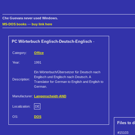
Che Guevara never used Windows.
MS-DOS books
—
buy link here
PC Wörterbuch Englisch-Deutsch-Englisch
-
Category:
Office
Year:
1991
Ein Wörterbuch/Übersetzer für Deutsch nach
Englisch und Englisch nach Deutsch. A
Description:
Translator for German to English and English to
German.
Manufacturer:
Langenscheidt-AND
Localization:
DE
OS:
DOS
Files to 
#15103