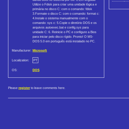
Utilize o Fdisk para criar uma unidade lógica e
primária no disco C: com o comando: fdisk
3.Formate o disco C: com o comando: format c:
4.Instale o sistema manualmente com o
comando: sys c: 5.Copie o diretório DOS e os
arquivos autoexec.bat e config.sys para
unidade C: 6. Reinicie o PC e configure a Bios
para iniciar pelo disco rígido. Pronto! O MS-
DOS 5.0 em português está instalado no PC.
Manufacturer:
Microsoft
Localization:
PT
OS:
DOS
Please
register
to leave comments here.