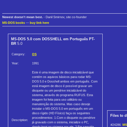
Newest doesn't mean best.
- Danil Smirnov, site co-founder
MS-DOS books
—
buy link here
MS-DOS 5.0 com DOSSHELL em Português PT-
BR
5.0
Category:
OS
Year:
1991
Este é uma imagem de disco inicializável que
contém os aquivos básicos para rodar MS-
DOS 5.0 e Dosshell ambos em português. Com
está imagem de disco é possível gravar um
disquete ou um pendrive inicializável do
sistema, através do programa RUFUS. Esta
imagem foi feita para uso utilitário ou
manutenção do sistema. Mas caso deseje
instalar o MS-DOS 5.0 em português em um
disco rígido (HD Físico) faça os seguintes
Files to 
procedimentos: 1.Com o disquete ou pendrive
Description:
já gravado com o sistema, inicialize o PC,
#24286
MS
dando boot no sistema por ele. 2.Em seguida