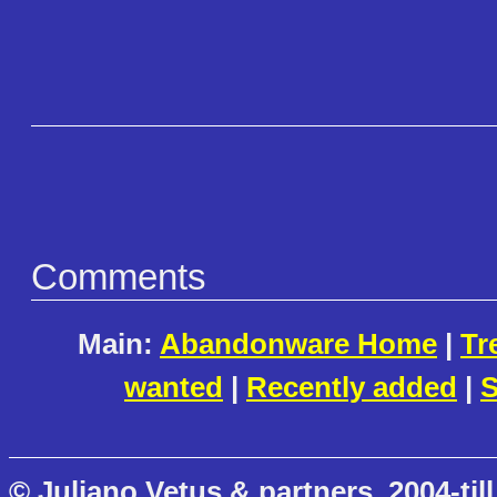
Comments
Main:
Abandonware Home
|
Tr
wanted
|
Recently added
|
S
© Juliano Vetus & partners, 2004-till