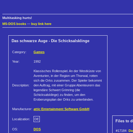
Multitasking hurts!
MS-DOS books
—
buy link here
Das schwarze Auge - Die Schicksalsklinge
Category:
Games
Year:
1992
Klassisches Rollenspiel. An der Westküste von
Aventurien, in der Region um Thorwal, rotten
sich die Orks zusammen. Der Spieler bekommt
Description:
den Auftrag, mit einer Gruppe Abenteurern das
legendäre Schwert Grimring (die
Schicksalsklinge) zu finden, um den
Eroberungsplan der Orks zu unterbinden.
Manufacturer:
attic Entertainment Software GmbH
Localization:
DE
Files to 
OS:
DOS
#17184
Da